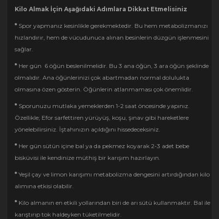
Kilo Almak İçin Aşağıdaki Adımlara Dikkat Etmelisiniz
*
Spor yapmanız kesinlikle gerekmektedir. Bu hem metabolizmanızı
hızlandırır, hem de vücudunuca alınan besinlerin düzgün işlenmesini
sağlar.
*
Her gün 6 öğün beslenilmelidir. Bu 3 ana öğün, 3 ara öğün şeklinde
olmalıdır. Ana öğünlerinizi çok abartmadan normal dolulukta
olmasına özen gösterin. Öğünlerin atlanmaması çok önemlidir.
*
Sporunuzu mutlaka yemeklerden 1-2 saat öncesinde yapınız.
Özellikle; Efor sarfettiren yürüyüş, koşu, şınav gibi hareketlere
yönelebilirsiniz. İştahınızın açıldığını hissedeceksiniz.
*
Her gün sütün içine bal ya da pekmez koyarak 2-3 adet bebe
bisküvisi ile kendinize müthiş bir karışım hazırlayın.
*
Yeşil çay ve limon karışımı metabolizma dengesini artırdığından kilo
alımına etkisi olabilir.
*
Kilo almanın en etkili yollarından biri de arı sütü kullanmaktır. Bal ile
karıştırıp tok haldeyken tüketilmelidir.