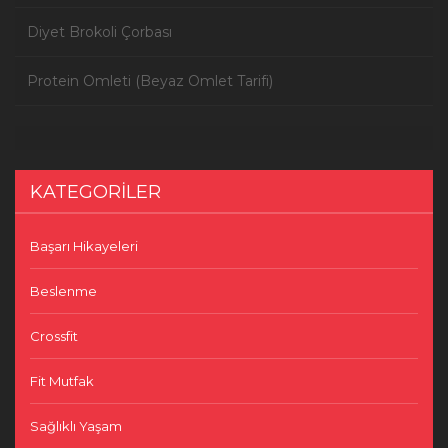
Diyet Brokoli Çorbası
Protein Omleti (Beyaz Omlet Tarifi)
KATEGORILER
Başarı Hikayeleri
Beslenme
Crossfit
Fit Mutfak
Sağlıklı Yaşam